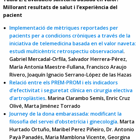
Millorant resultats de salut i l’experiència del
pacient
Implementació de mètriques reportades per
pacients per a condicions cròniques a través de la
iniciativa de telemedicina basada en el valor naveta:
estudi multicèntric retrospectiu observacional
.
Gabriel Mercadal-Orfila, Salvador Herrera-Pérez,
María Antonia Maestre-Fullana, Francisco Araujo
Rivero, Joaquín Ignacio Serrano-López de las Hazas
Relació entre els PREM-PROM i els indicadors
d’efectivitat i seguretat clínica en cirurgia electiva
d’artroplàsties
. Marina Clarambo Semís, Enric Cruz
Olivé, Marta Jiménez Torrado
Journey de la dona embarassada: modificant la
filosofia del servei d’obstetrícia i ginecología
. Marta
Hurtado Ortuño, Maribel Perez Piñeiro, Dr. Antonio
Payà Panadés, Maria Mamblona Vicente, Georgina