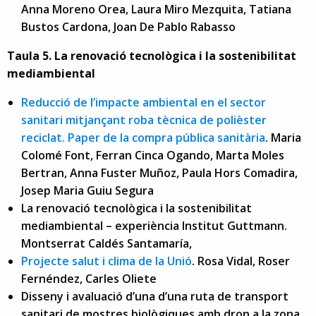
Anna Moreno Orea, Laura Miro Mezquita, Tatiana
Bustos Cardona, Joan De Pablo Rabasso
Taula 5. La renovació tecnològica i la sostenibilitat
mediambiental
Reducció de l’impacte ambiental en el sector
sanitari mitjançant roba tècnica de polièster
reciclat. Paper de la compra pública sanitària
. Maria
Colomé Font, Ferran Cinca Ogando, Marta Moles
Bertran, Anna Fuster Muñoz, Paula Hors Comadira,
Josep Maria Guiu Segura
La renovació tecnològica i la sostenibilitat
mediambiental – experiència Institut Guttmann.
Montserrat Caldés Santamaría,
Projecte salut i clima de la Unió
. Rosa Vidal, Roser
Fernéndez, Carles Oliete
Disseny i avaluació d’una d’una ruta de transport
sanitari de mostres biològiques amb dron a la zona