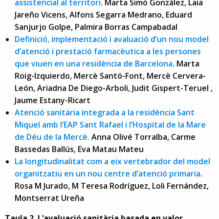
assistencial al territori
. Marta Simó González, Laia
Jareño Vicens, Alfons Segarra Medrano, Eduard
Sanjurjo Golpe, Palmira Borras Campabadal
Definició, implementació i avaluació d’un nou model
d’atenció i prestació farmacèutica a les persones
que viuen en una residència de Barcelona
. Marta
Roig-Izquierdo, Mercè Santó-Font, Mercè Cervera-
León, Ariadna De Diego-Arboli, Judit Gispert-Teruel ,
Jaume Estany-Ricart
Atenció sanitària integrada a la residència Sant
Miquel amb l’EAP Sant Rafael i l’Hospital de la Mare
de Déu de la Mercè.
Anna Olivé Torralba, Carme
Bassedas Ballús, Eva Matau Mateu
La longitudinalitat com a eix vertebrador del model
organitzatiu en un nou centre d’atenció primaria
.
Rosa M Jurado, M Teresa Rodríguez, Loli Fernández,
Montserrat Ureña
Taula 2. L’avaluació sanitària basada en valor.