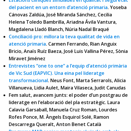
del pacient en un entorn d’atenció primaria
. Yoseba
Cánovas Zaldúa, José Miranda Sánchez, Cecilia
Helena Toledo Bambrilla, Ariadna Ávila Vantura,
Magdalena Lladó Blanch, Núria Nadal Braqué
Conciliació pro: millora la teva qualitat de vida en
atenció primaria
. Carmen Ferrando, Rian Anguix
Bricio, Anaïs Ruíz Baeza, José Luis Vallina Pérez, Sònia
Miravet Jiménez
Entrevistes “one to one” a l’equip d’atenció primària
de Vic Sud (EAPVIC). Una eina pel lideratge
transformacional
. Neus Font, Marta Serrarols, Alicia
Villanueva, Lidia Aulet, Maira Vilaseca, Judit Canudas
Fem salut, avancem junts: el poder d’un postgrau de
lideratge en l’elaboració del pla estratègic. Laura
Calavia Garsaball, Manuela Cruz Roman, Lourdes
Rofes Ponce, M. Àngels Esquirol Solé, Ramon
Descarrega Queralt, Anton Benet Català