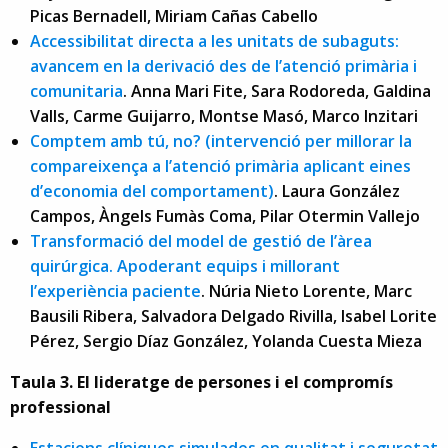
Picas Bernadell, Miriam Cañas Cabello
Accessibilitat directa a les unitats de subaguts:
avancem en la derivació des de l’atenció primària i
comunitaria
. Anna Mari Fite, Sara Rodoreda, Galdina
Valls, Carme Guijarro, Montse Masó, Marco Inzitari
Comptem amb tú, no? (intervenció per millorar la
compareixença a l’atenció primària aplicant eines
d’economia del comportament)
. Laura González
Campos, Àngels Fumàs Coma, Pilar Otermin Vallejo
Transformació del model de gestió de l’àrea
quirúrgica. Apoderant equips i millorant
l’experiència paciente
. Núria Nieto Lorente, Marc
Bausili Ribera, Salvadora Delgado Rivilla, Isabel Lorite
Pérez, Sergio Díaz González, Yolanda Cuesta Mieza
Taula 3. El lideratge de persones i el compromís
professional
Estacions clíniques simulades en qualitat i seguretat