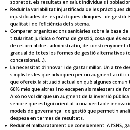
sobretot, els resultats en salut individuals i poblacio
Reduir la variabilitat injustificada de les pràctiques c
injustificades de les pràctiques clíniques i de gestió é
qualitat i de l’eficiència del sistema.
Comparar organitzacions sanitàries sobre la base de r
titularitat jurídica o forma de gestió, cosa que és es
de retorn al dret administratiu, de constrenyiment de
gradual de totes les formes de gestió alternatives 
concessional…).
La necessitat d’innovar i de gastar millor. Un altre d
simplistes les que advoquen per un augment acrític de
que ofereix la situació actual en què algunes comun
60% més que altres i no escapen als malestars de fons
Això no vol dir que un augment de la inversió públic
sempre que estigui orientat a una veritable innovaci
models de governança i de gestió que permetin analit
despesa en termes de resultats.
Reduir el malbaratament de coneixement. A l’SNS, ga