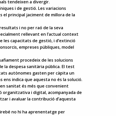
nals tendeixen a divergir.
líniques i de gestió. Les variacions
s el principal jaciment de millora de la
esultats i no per raó de la seva
pecialment rellevant en l’actual context
 les capacitats de gestió, i d’extinció
(consorcis, empreses públiques, model
esafiament procedeix de les solucions
 la despesa sanitària pública. El test
itats autònomes gasten per càpita un
 ens indica que aquesta no és la solució.
a en sanitat és més que convenient
ó organitzativa i digital, acompanyada de
zar i avaluar la contribució d’aquesta
irebé no hi ha aprenentatge per