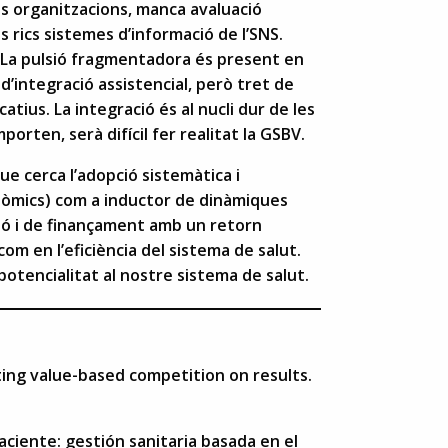
es organitzacions, manca avaluació
s rics sistemes d’informació de l’SNS.
l. La pulsió fragmentadora és present en
 d’integració assistencial, però tret de
tius. La integració és al nucli dur de les
porten, serà difícil fer realitat la GSBV.
 que cerca l’adopció sistemàtica i
onòmics) com a inductor de dinàmiques
ió i de finançament amb un retorn
com en l’eficiència del sistema de salut.
otencialitat al nostre sistema de salut.
ting value-based competition on results.
aciente: gestión sanitaria basada en el