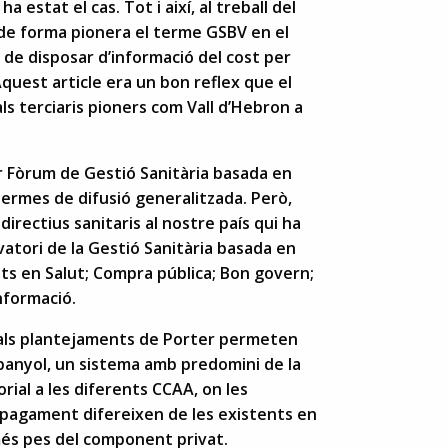
estat el cas. Tot i així, al treball del
e forma pionera el terme GSBV en el
l de disposar d’informació del cost per
quest article era un bon reflex que el
ls terciaris pioners com Vall d’Hebron a
er Fòrum de Gestió Sanitària basada en
termes de difusió generalitzada. Però,
irectius sanitaris al nostre país qui ha
vatori de la Gestió Sanitària basada en
tats en Salut; Compra pública; Bon govern;
informació.
als plantejaments de Porter permeten
spanyol, un sistema amb predomini de la
rial a les diferents CCAA, on les
 pagament difereixen de les existents en
és pes del component privat.