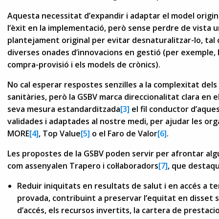
Aquesta necessitat d’expandir i adaptar el model origin
l’èxit en la implementació, però sense perdre de vista u
plantejament original per evitar desnaturalitzar-lo, tal
diverses onades d’innovacions en gestió (per exemple, l
compra-provisió i els models de crònics).
No cal esperar respostes senzilles a la complexitat dels
sanitàries, però la GSBV marca direccionalitat clara en e
seva mesura estandarditzada
[3]
el fil conductor d’aques
validades i adaptades al nostre medi, per ajudar les o
MORE
[4]
, Top Value
[5]
o el Faro de Valor
[6]
.
Les propostes de la GSBV poden servir per afrontar alg
com assenyalen Trapero i col·laboradors
[7]
, que destaq
Reduir iniquitats en resultats de salut i en accés a t
provada, contribuint a preservar l’equitat en disset 
d’accés, els recursos invertits, la cartera de prestacio