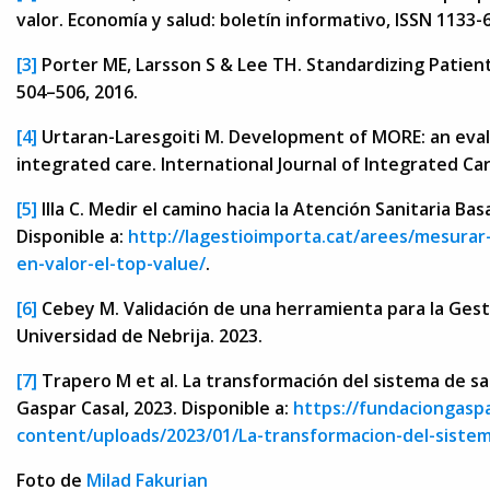
valor. Economía y salud: boletín informativo, ISSN 1133-6
[3]
Porter ME, Larsson S & Lee TH. Standardizing Patie
504–506, 2016.
[4]
Urtaran-Laresgoiti M. Development of MORE: an eval
integrated care. International Journal of Integrated Car
[5]
Illa C. Medir el camino hacia la Atención Sanitaria Bas
Disponible a:
http://lagestioimporta.cat/arees/mesurar-
en-valor-el-top-value/
.
[6]
Cebey M. Validación de una herramienta para la Gesti
Universidad de Nebrija. 2023.
[7]
Trapero M et al. La transformación del sistema de sa
Gaspar Casal, 2023. Disponible a:
https://fundaciongasp
content/uploads/2023/01/La-transformacion-del-sistema
Foto de
Milad Fakurian