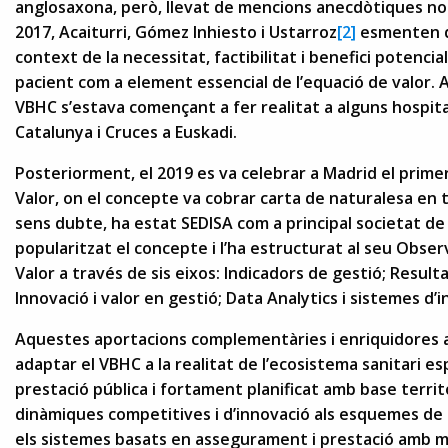
anglosaxona, però, llevat de mencions anecdòtiques no ha 
2017, Acaiturri, Gómez Inhiesto i Ustarroz
[2]
esmenten d
context de la necessitat, factibilitat i benefici potencia
pacient com a element essencial de l’equació de valor. A
VBHC s’estava començant a fer realitat a alguns hospita
Catalunya i Cruces a Euskadi.
Posteriorment, el 2019 es va celebrar a Madrid el prim
Valor, on el concepte va cobrar carta de naturalesa en 
sens dubte, ha estat SEDISA com a principal societat de d
popularitzat el concepte i l’ha estructurat al seu Obser
Valor a través de sis eixos: Indicadors de gestió; Resul
Innovació i valor en gestió; Data Analytics i sistemes d’
Aquestes aportacions complementàries i enriquidores 
adaptar el VBHC a la realitat de l’ecosistema sanitari e
prestació pública i fortament planificat amb base territo
dinàmiques competitives i d’innovació als esquemes de
els sistemes basats en assegurament i prestació amb m