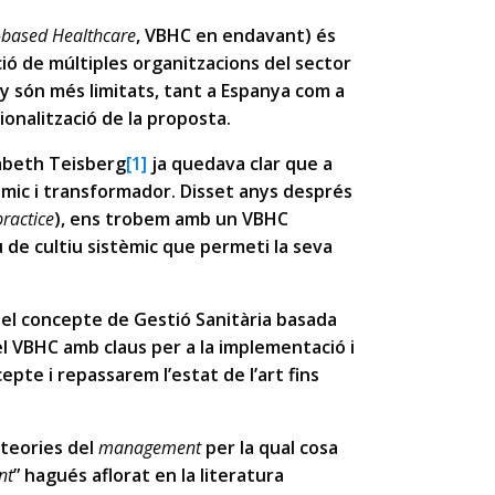
-based Healthcare
, VBHC en endavant) és
ó de múltiples organitzacions del sector
ny són més limitats, tant a Espanya com a
ionalització de la proposta.
zabeth Teisberg
[1]
ja quedava clar que a
èmic i transformador. Disset anys després
practice
), ens trobem amb un VBHC
u de cultiu sistèmic que permeti la seva
el concepte de Gestió Sanitària basada
 VBHC amb claus per a la implementació i
epte i repassarem l’estat de l’art fins
 teories del
management
per la qual cosa
nt
” hagués aflorat en la literatura