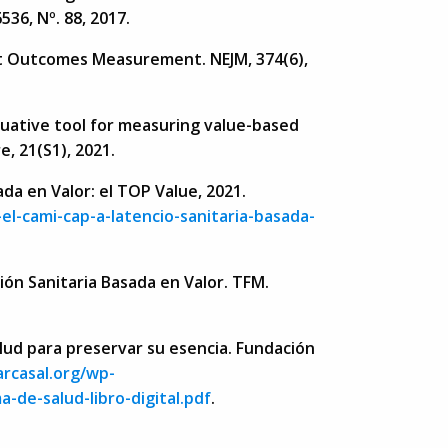
536, Nº. 88, 2017.
nt Outcomes Measurement. NEJM, 374(6),
uative tool for measuring value-based
e, 21(S1), 2021.
ada en Valor: el TOP Value, 2021.
el-cami-cap-a-latencio-sanitaria-basada-
ón Sanitaria Basada en Valor. TFM.
lud para preservar su esencia. Fundación
arcasal.org/wp-
-de-salud-libro-digital.pdf
.