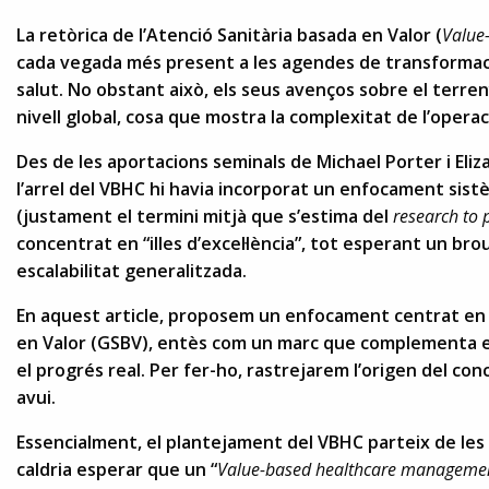
La retòrica de l’Atenció Sanitària basada en Valor (
Value
cada vegada més present a les agendes de transformaci
salut. No obstant això, els seus avenços sobre el terre
nivell global, cosa que mostra la complexitat de l’operac
Des de les aportacions seminals de Michael Porter i Eli
l’arrel del VBHC hi havia incorporat un enfocament sist
(justament el termini mitjà que s’estima del
research to 
concentrat en “illes d’excel·lència”, tot esperant un bro
escalabilitat generalitzada.
En aquest article, proposem un enfocament centrat en 
en Valor (GSBV), entès com un marc que complementa el
el progrés real. Per fer-ho, rastrejarem l’origen del conc
avui.
Essencialment, el plantejament del VBHC parteix de les
caldria esperar que un “
Value-based healthcare manageme