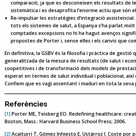
comparació, ja que es desconeixen els resultats de l
sistemàtica i es desaprofita l’enorme actiu que són el
Re-impulsar les estratègies d’integració assistencia
tots els sistemes de salut, a Espanya s’ha parlat molt
comptades excepcions no hi ha hagut avenços significa
propostes de Porter i, sense elles i els canvis que com
En definitiva, la GSBV és la filosofia i pràctica de gestió
generalitzada de la mesura de resultats (de salut i ec
coopetitives i de transformació dels models de prestac
esperat en termes de salut individual i poblacional, així 
Confiem que es vagi assentant i maduri en tota la seva p
Referències
[1]
Porter ME, Teisberg EO. Redefining healthcare: crea
Boston, Mass.: Harvard Business School Press; 2006.
[2]
Acaiturri T, Gómez Inhiesto E, Ustárroz I. Coste por p