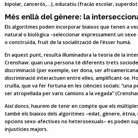
bipolar, cancerós,…), educatiu (fracàs escolar, superdot
Més enllà del gènere: la intersecciona
Els algoritmes poden incorporar biaixos que tenen a v
natural o biològica –seleccionar expressament un sexe 
o construïda, fruit de la socialització de l’ésser humà.
En aquest punt, resulta il·luminadora la teoria de la int
Crenshaw: quan una persona té diferents trets sociode
discriminació (per exemple, ser dona, ser afroamericana
discriminació interactuen entre elles, amplificant-se. H
cruïlla, que va fer fortuna en les ciències socials: “una 
ser atropellada per varis camions a la vegada” (Crensha
Així doncs, haurem de tenir en compte que els múltiples 
també els biaixos dels algoritmes –edat, gènere, ètnia, ni
opcions sexo-afectives no heterosexuals– es poden supe
injustícies majors.