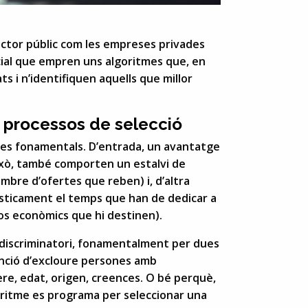
sector públic com les empreses privades
ficial que empren uns algoritmes que, en
s i n’identifiquen aquells que millor
s processos de selecció
atges fonamentals. D’entrada, un avantatge
’això, també comporten un estalvi de
mbre d’ofertes que reben) i, d’altra
àsticament el temps que han de dedicar a
rsos econòmics que hi destinen).
 discriminatori, fonamentalment per dues
enció d’excloure persones amb
re, edat, origen, creences. O bé perquè,
goritme es programa per seleccionar una