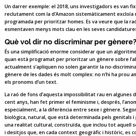
Un darrer exemple: el 2018, uns investigadors es van fi
reclutament com la d’Amazon sistemàticament excloïa m
programada per prioritzar homes. Es va veure que la ra
esmentaven menys mots clau en les seves candidatures
Què vol dir no discriminar per gènere
És una simplificació enorme considerar que un algoritm
quan està programat per prioritzar un gènere sobre l’al
actualment s’apliquen no solen garantir la no-discrimi
gènere de les dades és molt complex: no n’hi ha prou a
els pronoms d’un text.
La raó de fons d’aquesta impossibilitat rau en algunes de
cent anys, han fet primer el feminisme i, després, l’an
especialment, a la diferència entre sexe i gènere. Segon
biològica, natural, que està determinada pels genitals i
una realitat cultural, construïda, que inclou tot aquell
i desitjos que, en cada context geogràfic i històric, es 