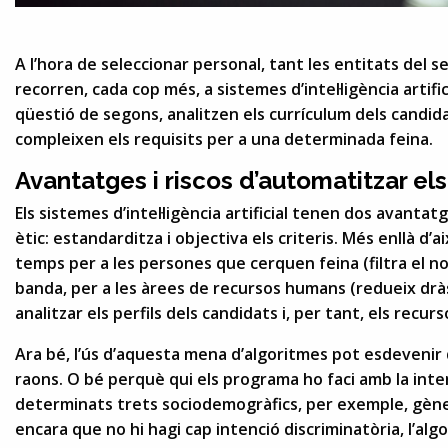
A l’hora de seleccionar personal, tant les entitats del 
recorren, cada cop més, a sistemes d’intel·ligència arti
qüestió de segons, analitzen els currículum dels candidat
compleixen els requisits per a una determinada feina.
Avantatges i riscos d’automatitzar el
Els sistemes d’intel·ligència artificial tenen dos avant
ètic: estandarditza i objectiva els criteris. Més enllà d
temps per a les persones que cerquen feina (filtra el no
banda, per a les àrees de recursos humans (redueix dr
analitzar els perfils dels candidats i, per tant, els recu
Ara bé, l’ús d’aquesta mena d’algoritmes pot esdevenir
raons. O bé perquè qui els programa ho faci amb la int
determinats trets sociodemogràfics, per exemple, gène
encara que no hi hagi cap intenció discriminatòria, l’al