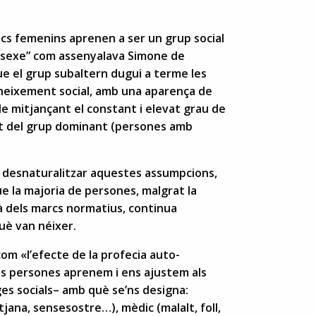
ics femenins aprenen a ser un grup social
gon sexe” com assenyalava Simone de
que el grup subaltern dugui a terme les
neixement social, amb una aparença de
ble mitjançant el constant i elevat grau de
part del grup dominant (persones amb
a desnaturalitzar aquestes assumpcions,
ue la majoria de persones, malgrat la
là dels marcs normatius, continua
uè van néixer.
com «l’efecte de la profecia auto-
les persones aprenem i ens ajustem als
ges socials– amb què se’ns designa:
tjana, sensesostre…), mèdic (malalt, foll,