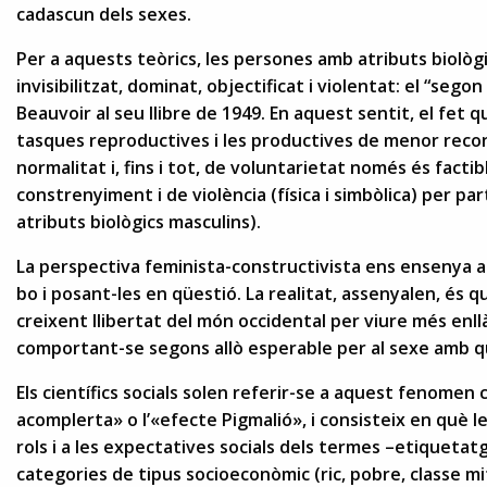
cadascun dels sexes.
Per a aquests teòrics, les persones amb atributs biològ
invisibilitzat, dominat, objectificat i violentat: el “se
Beauvoir al seu llibre de 1949. En aquest sentit, el fet 
tasques reproductives i les productives de menor reco
normalitat i, fins i tot, de voluntarietat només és facti
constrenyiment i de violència (física i simbòlica) per 
atributs biològics masculins).
La perspectiva feminista-constructivista ens ensenya 
bo i posant-les en qüestió. La realitat, assenyalen, és q
creixent llibertat del món occidental per viure més enl
comportant-se segons allò esperable per al sexe amb q
Els científics socials solen referir-se a aquest fenomen 
acomplerta» o l’«efecte Pigmalió», i consisteix en què 
rols i a les expectatives socials dels termes –etiquetat
categories de tipus socioeconòmic (ric, pobre, classe mi