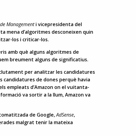
e de Management
i vicepresidenta del
uesta mena d’algoritmes desconeixen quin
ar-los i criticar-los.
teris amb què alguns algoritmes de
uem breument alguns de significatius.
clutament per analitzar les candidatures
les candidatures de dones perquè havia
dels empleats d’Amazon on el vuitanta-
ormació va sortir a la llum, Amazon va
automatitzada de Google,
AdSense
,
rades malgrat tenir la mateixa