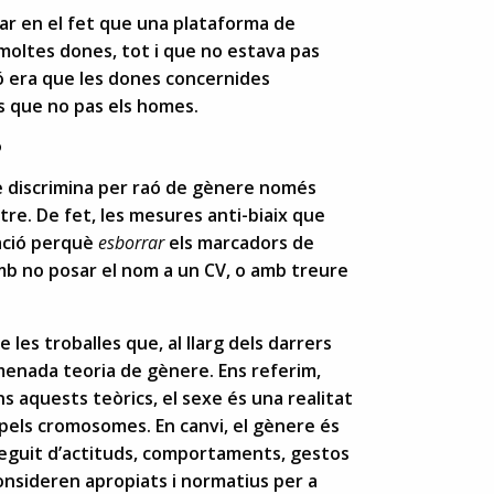
xar en el fet que una plataforma de
oltes dones, tot i que no estava pas
ó era que les dones concernides
 que no pas els homes.
?
e discrimina per raó de gènere només
tre. De fet, les mesures anti-biaix que
nació perquè
esborrar
els marcadors de
mb no posar el nom a un CV, o amb treure
 les troballes que, al llarg dels darrers
omenada teoria de gènere. Ens referim,
s aquests teòrics, el sexe és una realitat
 pels cromosomes. En canvi, el gènere és
 seguit d’actituds, comportaments, gestos
consideren apropiats i normatius per a