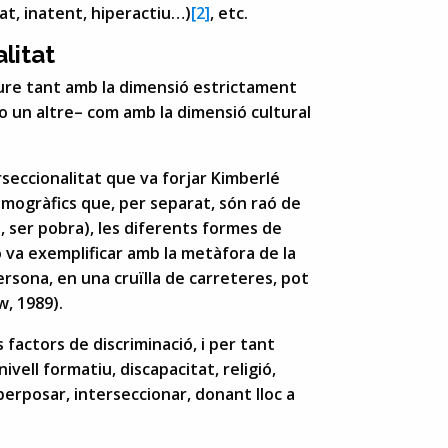
at, inatent, hiperactiu…)
[2]
, etc.
litat
eure tant amb la dimensió estrictament
o un altre– com amb la dimensió cultural
erseccionalitat que va forjar Kimberlé
mogràfics que, per separat, són raó de
, ser pobra), les diferents formes de
o va exemplificar amb la metàfora de la
persona, en una cruïlla de carreteres, pot
w, 1989).
factors de discriminació, i per tant
vell formatiu, discapacitat, religió,
rposar, interseccionar, donant lloc a