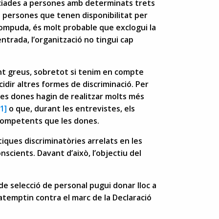
ciades a persones amb determinats trets
a persones que tenen disponibilitat per
rompuda, és molt probable que exclogui la
ntrada, l’organització no tingui cap
nt greus, sobretot si tenim en compte
cidir altres formes de discriminació. Per
 les dones hagin de realitzar molts més
[1]
o que, durant les entrevistes, els
competents que les dones.
tiques discriminatòries arrelats en les
nscients. Davant d’això, l’objectiu del
de selecció de personal pugui donar lloc a
atemptin contra el marc de la Declaració