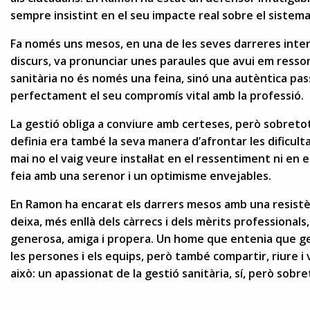
sempre insistint en el seu impacte real sobre el sistema 
Fa només uns mesos, en una de les seves darreres inter
discurs, va pronunciar unes paraules que avui em resso
sanitària no és només una feina, sinó una autèntica pas
perfectament el seu compromís vital amb la professió.
La gestió obliga a conviure amb certeses, però sobretot 
definia era també la seva manera d’afrontar les dificulta
mai no el vaig veure instal·lat en el ressentiment ni en
feia amb una serenor i un optimisme envejables.
En Ramon ha encarat els darrers mesos amb una resistèn
deixa, més enllà dels càrrecs i dels mèrits profession
generosa, amiga i propera. Un home que entenia que ges
les persones i els equips, però també compartir, riure
això: un apassionat de la gestió sanitària, sí, però sobr