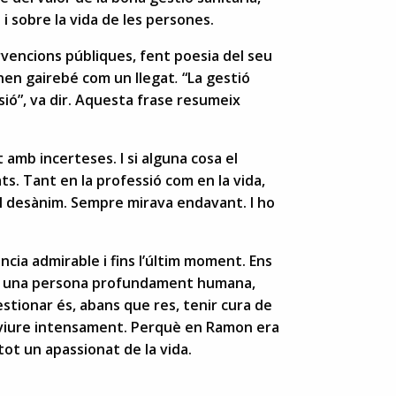
i sobre la vida de les persones.
vencions públiques, fent poesia del seu
nen gairebé com un llegat
.
“La gestió
sió”, va dir. Aquesta frase resumeix
amb incerteses. I si alguna cosa el
ts. Tant en la professió com en la vida,
 el desànim. Sempre mirava endavant. I ho
cia admirable i fins l’últim moment. Ens
als, una persona profundament humana,
tionar és, abans que res, tenir cura de
 i viure intensament. Perquè en Ramon era
etot un apassionat de la vida.