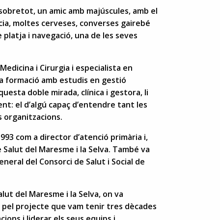
sobretot, un amic amb majúscules, amb el
tícia, moltes cerveses, converses gairebé
s de platja i navegació, una de les seves
Medicina i Cirurgia i especialista en
va formació amb estudis en gestió
questa doble mirada, clínica i gestora, li
ent: el d’algú capaç d’entendre tant les
s organitzacions.
 1993 com a director d’atenció primària i,
e Salut del Maresme i la Selva. També va
neral del Consorci de Salut i Social de
lut del Maresme i la Selva, on va
me pel projecte que vam tenir tres dècades
ions i liderar els seus equips i