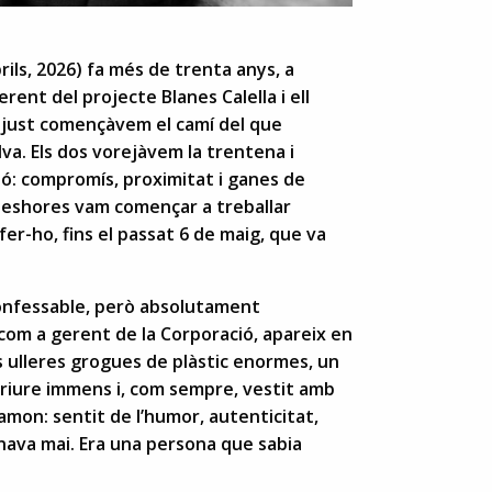
ils, 2026) fa més de trenta anys, a
rent del projecte Blanes Calella i ell
ot just començàvem el camí del que
lva. Els dos vorejàvem la trentena i
ó: compromís, proximitat i ganes de
Aleshores vam començar a treballar
fer-ho, fins el passat 6 de maig, que va
confessable, però absolutament
 com a gerent de la Corporació, apareix en
s ulleres grogues de plàstic enormes, un
omriure immens i, com sempre, vestit amb
mon: sentit de l’humor, autenticitat,
onava mai. Era una persona que sabia