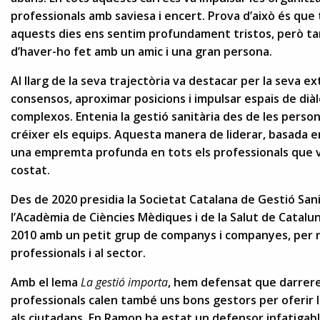
professionals amb saviesa i encert. Prova d’això és que t
aquests dies ens sentim profundament tristos, però t
d’haver-ho fet amb un amic i una gran persona.
Al llarg de la seva trajectòria va destacar per la seva e
consensos, aproximar posicions i impulsar espais de diàl
complexos. Entenia la gestió sanitària des de les perso
créixer els equips. Aquesta manera de liderar, basada en
una empremta profunda en tots els professionals que va
costat.
Des de 2020 presidia la Societat Catalana de Gestió Sanit
l’Acadèmia de Ciències Mèdiques i de la Salut de Catalun
2010 amb un petit grup de companys i companyes, per rei
professionals i al sector.
Amb el lema
La gestió importa
, hem defensat que darrere
professionals calen també uns bons gestors per oferir la 
als ciutadans. En Ramon ha estat un defensor infatigable