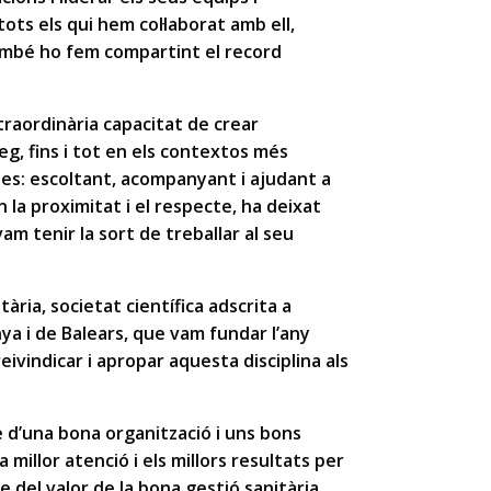
ots els qui hem col·laborat amb ell,
ambé ho fem compartint el record
xtraordinària capacitat de crear
eg, fins i tot en els contextos més
nes: escoltant, acompanyant i ajudant a
 la proximitat i el respecte, ha deixat
m tenir la sort de treballar al seu
ària, societat científica adscrita a
ya i de Balears, que vam fundar l’any
vindicar i apropar aquesta disciplina als
 d’una bona organització i uns bons
millor atenció i els millors resultats per
 del valor de la bona gestió sanitària,