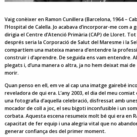
Vaig conèixer en Ramon Cunillera (Barcelona, 1964 – Cabr
l’Hospital de Calella. Jo acabava d’incorporar-me com a ge
dirigia el Centre d’Atenció Primària (CAP) de Lloret. T
després seria la Corporació de Salut del Maresme i la Se
compartíem una mateixa manera d’entendre la professi
construir i d’aprendre. De seguida ens vam entendre. 
plegats i, d’una manera o altra, ja no hem deixat mai de 
morir.
Quan penso en ell, em ve al cap una imatge gairebé in
reveladora de qui era. L’any 2003, el dia del meu comiat
una fotografia d’aquella celebració, disfressat amb une
mocador de coll a joc, el seu bigoti inconfusible i un s
corbata. Aquesta escena resumeix molt bé qui era en Ra
capacitat de fer equip i una alegria vital que no aband
generar confiança des del primer moment.