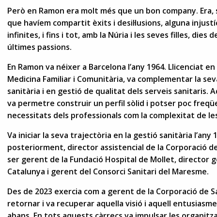
Però en Ramon era molt més que un bon company. Era, 
que havíem compartit èxits i desil·lusions, alguna injus
infinites, i fins i tot, amb la Núria i les seves filles, die
últimes passions.
En Ramon va néixer a Barcelona l’any 1964. Llicenciat en 
Medicina Familiar i Comunitària, va complementar la se
sanitària i en gestió de qualitat dels serveis sanitaris. A
va permetre construir un perfil sòlid i potser poc freqü
necessitats dels professionals com la complexitat de le
Va iniciar la seva trajectòria en la gestió sanitària l’any
posteriorment, director assistencial de la Corporació d
ser gerent de la Fundació Hospital de Mollet, director ge
Catalunya i gerent del Consorci Sanitari del Maresme.
Des de 2023 exercia com a gerent de la Corporació de Sa
retornar i va recuperar aquella visió i aquell entusias
abans. En tots aquests càrrecs va impulsar les organitzac