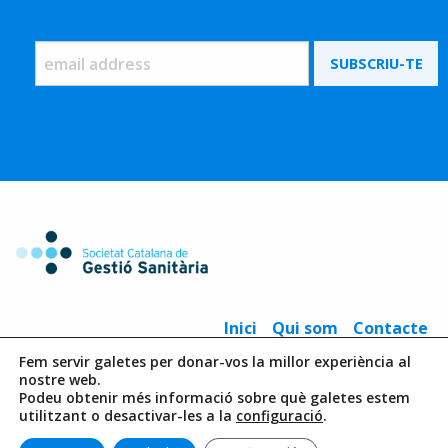
Inici
Qui som
Contacte
Fem servir galetes per donar-vos la millor experiència al
Societat Catalana de Gestió Sanitària (SCGS)
· Fundació Acadèmia de
nostre web.
Ciències Mèdiques i de la Salut de Catalunya i Balears | Major de Can
Podeu obtenir més informació sobre què galetes estem
Caralleu, 1-7 08017 Barcelona | Tel. 93 203 10 50 - Fax 93 212 35 69
utilitzant o desactivar-les a la
configuració
.
© 2026 Observatori La gestió importa.