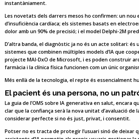
instantàniament.
Les novetats dels darrers mesos ho confirmen: un nou es
d’insuficiència cardíaca; els sistemes basats en electr
dolor amb un 90% de precisió; i el model Delphi-2M pred
D’altra banda, el diagnòstic ja no és un acte solitari: és
sistemes que combinen múltiples models d’IA que coop
projecte MAI-DxO de Microsoft, i es poden construir arqu
farmàcia i la clínica física funcionen com un únic organ
Més enllà de la tecnologia, el repte és essencialment h
El pacient és una persona, no un patr
La guia de l’OMS sobre IA generativa en salut, encara q
clar que la confiança serà la nova unitat d’avaluació de l
considerar perfecte si no és just, privat, i consentit.
Potser no es tracta de protegir l’usuari sinó de deixar q
assistents d’IA permetin als propis usuaris gestionar l