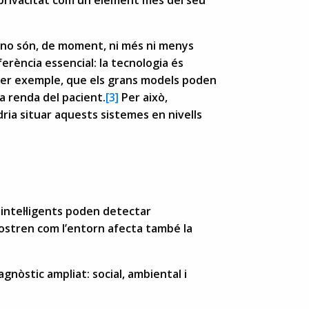
IA no són, de moment, ni més ni menys
iferència essencial: la tecnologia és
 per exemple, que els grans models poden
a renda del pacient.
[3]
Per això,
dria situar aquests sistemes en nivells
 intel·ligents poden detectar
ostren com l’entorn afecta també la
gnòstic ampliat: social, ambiental i