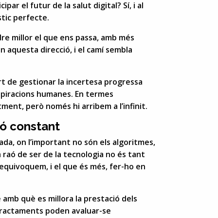
ar el futur de la salut digital? Sí, i al
tic perfecte.
dre millor el que ens passa, amb més
 aquesta direcció, i el camí sembla
rt de gestionar la incertesa progressa
aspiracions humanes. En termes
ment, però només hi arribem a l’infinit.
ó constant
da, on l’important no són els algoritmes,
 raó de ser de la tecnologia no és tant
equivoquem, i el que és més, fer-ho en
e amb què es millora la prestació dels
ls tractaments poden avaluar-se