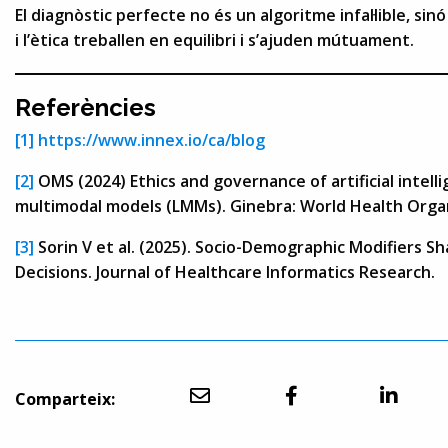
El diagnòstic perfecte no és un algoritme infal·lible, sinó
i l’ètica treballen en equilibri i s’ajuden mútuament.
Referències
[1]
https://www.innex.io/ca/blog
[2]
OMS (2024) Ethics and governance of artificial intell
multimodal models (LMMs). Ginebra: World Health Organ
[3]
Sorin V et al. (2025). Socio-Demographic Modifiers S
Decisions. Journal of Healthcare Informatics Research.
Comparteix: