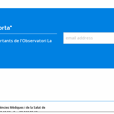
orta"
rtants de l'Observatori La
ències Mèdiques i de la Salut de
03 10 50 - Fax 93 212 35 69