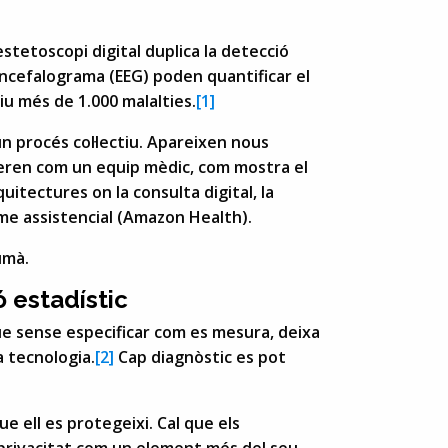
tetoscopi digital duplica la detecció
oencefalograma (EEG) poden quantificar el
iu més de 1.000 malalties.
[1]
 un procés col·lectiu. Apareixen nous
eren com un equip mèdic, com mostra el
itectures on la consulta digital, la
isme assistencial (Amazon Health).
umà.
ó estadístic
ue sense especificar com es mesura, deixa
a tecnologia.
[2]
Cap diagnòstic es pot
ue ell es protegeixi. Cal que els
a privacitat com un element més del seu