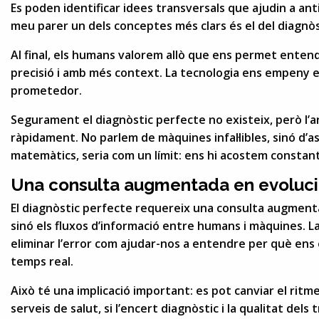
Es poden identificar idees transversals que ajudin a anticip
meu parer un dels conceptes més clars és el del diagnòs
Al final, els humans valorem allò que ens permet enten
precisió i amb més context. La tecnologia ens empeny en
prometedor.
Segurament el diagnòstic perfecte no existeix, però l’a
ràpidament. No parlem de màquines infal·libles, sinó d’
matemàtics, seria com un límit: ens hi acostem constant
Una consulta augmentada en evoluci
El diagnòstic perfecte requereix una consulta augmenta
sinó els fluxos d’informació entre humans i màquines. La
eliminar l’error com ajudar-nos a entendre per què ens 
temps real.
Això té una implicació important: es pot canviar el ritm
serveis de salut, si l’encert diagnòstic i la qualitat de