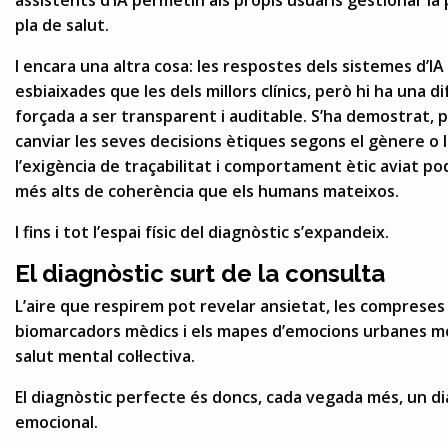
pla de salut.
I encara una altra cosa: les respostes dels sistemes d’
esbiaixades que les dels millors clínics, però hi ha una d
forçada a ser transparent i auditable. S’ha demostrat,
canviar les seves decisions ètiques segons el gènere o l
l’exigència de traçabilitat i comportament ètic aviat po
més alts de coherència que els humans mateixos.
I fins i tot l’espai físic del diagnòstic s’expandeix.
El diagnòstic surt de la consulta
L’aire que respirem pot revelar ansietat, les compreses
biomarcadors mèdics i els mapes d’emocions urbanes m
salut mental col·lectiva.
El diagnòstic perfecte és doncs, cada vegada més, un dia
emocional.