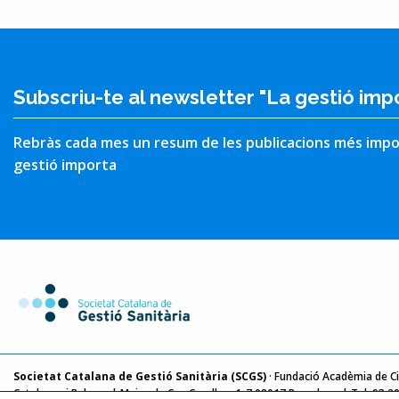
Subscriu-te al newsletter "La gestió imp
Rebràs cada mes un resum de les publicacions més impo
gestió importa
Societat Catalana de Gestió Sanitària (SCGS)
· Fundació Acadèmia de Ci
Catalunya i Balears | Major de Can Caralleu, 1-7 08017 Barcelona | Tel. 93 2