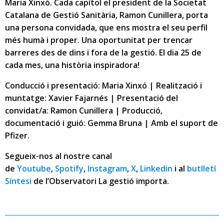
Maria Xinxó. Cada capítol el president de la Societat
Catalana de Gestió Sanitària, Ramon Cunillera, porta
una persona convidada, que ens mostra el seu perfil
més humà i proper. Una oportunitat per trencar
barreres des de dins i fora de la gestió. El dia 25 de
cada mes, una història inspiradora!
Conducció i presentació: Maria Xinxó | Realització i
muntatge: Xavier Fajarnés | Presentació del
convidat/a: Ramon Cunillera | Producció,
documentació i guió: Gemma Bruna | Amb el suport de
Pfizer.
Segueix-nos al nostre canal
de
Youtube
,
Spotify
,
Instagram
,
X
,
Linkedin
i al
butlletí
Síntesi
de l’Observatori La gestió importa.