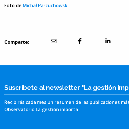
Foto de
Michał Parzuchowski
Comparte:
Suscríbete al newsletter "La gestión imp
Recibirás cada mes un resumen de las publicaciones má
Observatorio La gestión importa