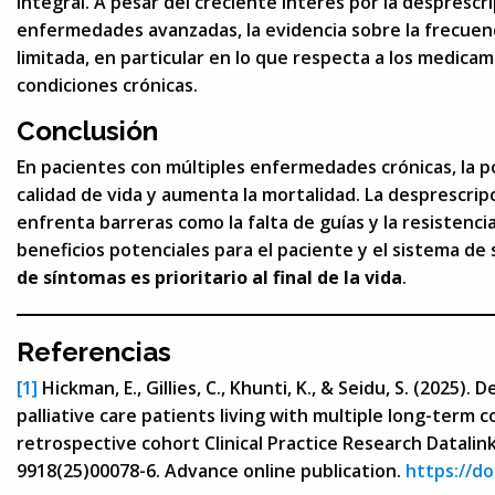
integral. A pesar del creciente interés por la despresc
enfermedades avanzadas, la evidencia sobre la frecuen
limitada, en particular en lo que respecta a los medica
condiciones crónicas.
Conclusión
En pacientes con múltiples enfermedades crónicas, la 
calidad de vida y aumenta la mortalidad. La desprescripci
enfrenta barreras como la falta de guías y la resistenci
beneficios potenciales para el paciente y el sistema de 
de síntomas es prioritario al final de la vida
.
Referencias
[1]
Hickman, E., Gillies, C., Khunti, K., & Seidu, S. (2025)
palliative care patients living with multiple long-term co
retrospective cohort Clinical Practice Research Datalin
9918(25)00078-6. Advance online publication.
https://do