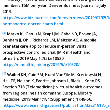
members $5M per year. Denver Business Journal. 5 July
2019.
https://www.bizjournals.com/denver/news/2019/07/05/k
permanente-doctor-chats.html
[3]
Marko KI, Ganju N, Krapf JM, Gaba ND, Brown JA,
Benham JJ, Oh J, Richards LM, Meltzer AC. A mobile
prenatal care app to reduce in-person visits:
prospective controlled trial. JMIR mHealth and
uHealth. 2019 May 1;7(5):e10520.
https://mhealth.jmir.org/2019/5/e10520/
[4]
Waibel KH, Cain SM, Huml-VanZile M, Kreciewski N,
Hall TE, Nelson K, Everitt-Johnson L, Black I, Keen RS.
Section 718 (Telemedicine): virtual health outcomes
from regional health command Europe. Military
medicine. 2019 Mar 1;184(Supplement_1):48-56.
https://www.researchgate.net/publication/332319185