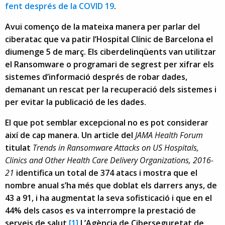
fent després de la COVID 19
.
Avui començo de la mateixa manera per parlar del
ciberatac que va patir l’Hospital Clínic de Barcelona el
diumenge 5 de març. Els ciberdelinqüents van utilitzar
el Ransomware o programari de segrest per xifrar els
sistemes d’informació després de robar dades,
demanant un rescat per la recuperació dels sistemes i
per evitar la publicació de les dades.
El que pot semblar excepcional no es pot considerar
així de cap manera. Un article del
JAMA
Health Forum
titulat
Trends in Ransomware Attacks on US Hospitals,
Clinics and Other Health Care Delivery Organizations, 2016-
21
identifica un total de 374 atacs i mostra que el
nombre anual s’ha més que doblat els darrers anys, de
43 a 91, i ha augmentat la seva sofisticació i que en el
44% dels casos es va interrompre la prestació de
serveis de salut.
[1]
L’Agència de Ciberseguretat de