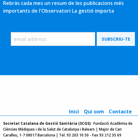
Rebràs cada mes un resum de les publicacions més
importants de l'Observatori La gestió importa
Inici
Qui som
Contacte
Societat Catalana de Gestió Sanitària (SCGS)
· Fundació Acadèmia de
Ciències Mèdiques i de la Salut de Catalunya i Balears | Major de Can
Caralleu, 1-7 08017 Barcelona | Tel. 93 203 10 50 - Fax 93 212 35 69