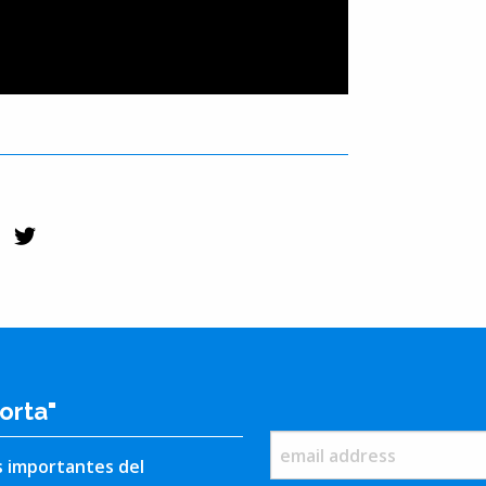
orta"
s importantes del